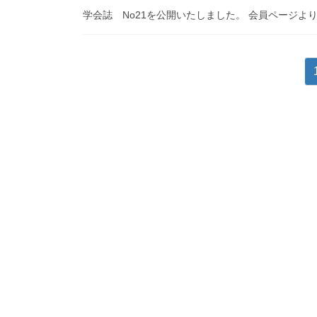
学会誌 No21を公開いたしました。 会員ページよ
投
稿
ナ
ビ
ゲ
ー
シ
ョ
ン