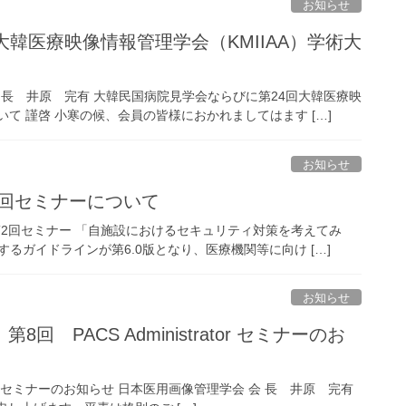
お知らせ
韓医療映像情報管理学会（KMIIAA）学術大
会 長 井原 完有 大韓民国病院見学会ならびに第24回大韓医療映
いて 謹啓 小寒の候、会員の皆様におかれましてはます […]
お知らせ
第2回セミナーについて
学会 第2回セミナー 「自施設におけるセキュリティ対策を考えてみ
るガイドラインが第6.0版となり、医療機関等に向け […]
お知らせ
PACS Administrator セミナーのお
ator セミナーのお知らせ 日本医用画像管理学会 会 長 井原 完有