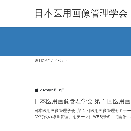
コ
ナ
ン
ビ
日本医用画像管理学会
テ
ゲ
ン
ー
ツ
シ
へ
ョ
ス
ン
キ
に
ッ
移
HOME
イベント
プ
動
2026年6月16日
日本医用画像管理学会 第 1 回医用
日本医用画像管理学会 第 1 回医用画像管理セミナ
DX時代の線量管理」をテーマにWEB形式にて開催いたし