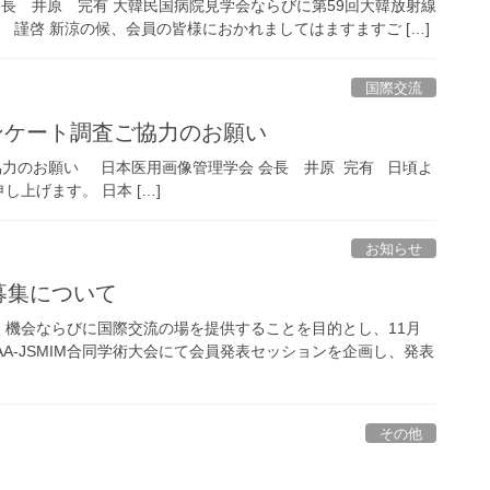
会 長 井原 完有 大韓民国病院見学会ならびに第59回大韓放射線
 謹啓 新涼の候、会員の皆様におかれましてはますますご […]
国際交流
アンケート調査ご協力のお願い
協力のお願い 日本医用画像管理学会 会長 井原 完有 日頃よ
上げます。 日本 […]
お知らせ
題募集について
機会ならびに国際交流の場を提供することを目的とし、11月
AA‐JSMIM合同学術大会にて会員発表セッションを企画し、発表
その他