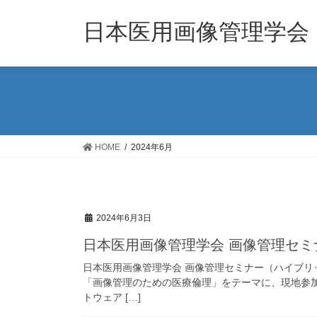
コ
ナ
ン
ビ
日本医用画像管理学会
テ
ゲ
ン
ー
ツ
シ
へ
ョ
ス
ン
キ
に
ッ
移
HOME
2024年6月
プ
動
2024年6月3日
日本医用画像管理学会 画像管理セ
日本医用画像管理学会 画像管理セミナー（ハイブリッ
「画像管理のための医療倫理」をテーマに、現地参
トウェア […]