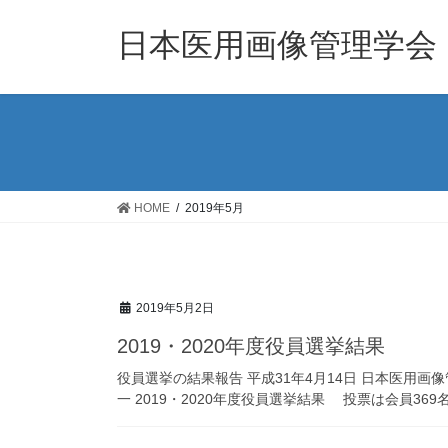
コ
ナ
ン
ビ
日本医用画像管理学会
テ
ゲ
ン
ー
ツ
シ
へ
ョ
ス
ン
キ
に
ッ
移
HOME
2019年5月
プ
動
2019年5月2日
2019・2020年度役員選挙結果
役員選挙の結果報告 平成31年4月14日 日本医
一 2019・2020年度役員選挙結果 投票は会員36