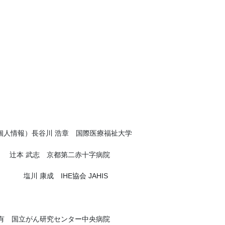
像・個人情報）長谷川 浩章 国際医療福祉大学
本 武志 京都第二赤十字病院
塩川 康成 IHE協会 JAHIS
完有 国立がん研究センター中央病院