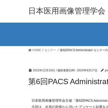
コ
ナ
ン
ビ
日本医用画像管理学会
テ
ゲ
ン
ー
ツ
シ
へ
ョ
ス
ン
キ
に
ッ
移
HOME
セミナー
第6回PACS Administrator セミナ
プ
動
2022年12月19日
/ 最終更新日時 :
2023年9月17日
pv
第6回PACS Adminis
日本医用画像管理学会主催「第6回PACS Adminis
今回は、会員の皆様から頂いたアンケート結果をも