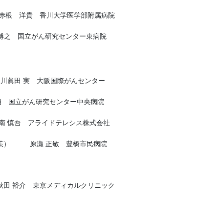
 洋貴 香川大学医学部附属病院
之 国立がん研究センター東病院
連携 川眞田 実 大阪国際がんセンター
典昭 国立がん研究センター中央病院
南 慎吾 アライドテレシス株式会社
ェア対策） 原瀬 正敏 豊橋市民病院
ン）秋田 裕介 東京メディカルクリニック